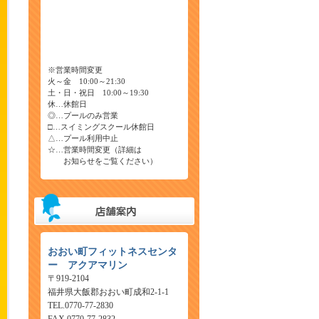
※営業時間変更
火～金 10:00～21:30
土・日・祝日 10:00～19:30
休…休館日
◎…プールのみ営業
□…スイミングスクール休館日
△…プール利用中止
☆…営業時間変更（詳細は
お知らせをご覧ください）
おおい町フィットネスセンタ
ー アクアマリン
〒919-2104
福井県大飯郡おおい町成和2-1-1
TEL.0770-77-2830