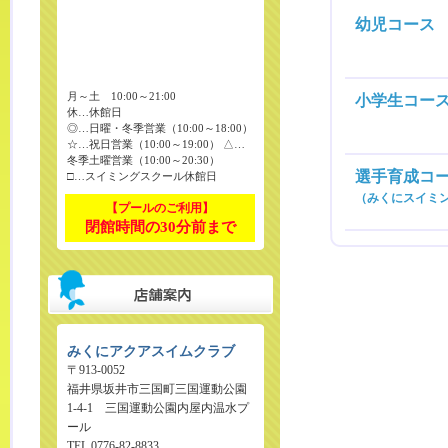
幼児コース
月～土 10:00～21:00
小学生コー
休…休館日
◎…日曜・冬季営業（10:00～18:00）
☆…祝日営業（10:00～19:00）
△…
冬季土曜営業（10:00～20:30）
選手育成コ
□…スイミングスクール休館日
（みくにスイミ
【プールのご利用】
閉館時間の30分前まで
みくにアクアスイムクラブ
〒913-0052
福井県坂井市三国町三国運動公園
1-4-1 三国運動公園内屋内温水プ
ール
TEL.0776-82-8833